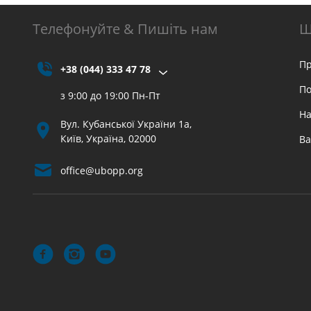
Телефонуйте & Пишіть нам
Щ
Пр
+38 (044) 333 47 78
По
з 9:00 до 19:00 Пн-Пт
На
Вул. Кубанської України 1а,
Київ, Україна, 02000
Ва
office@ubopp.org