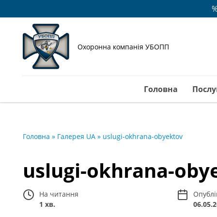
%
Охоронна компанія УБОПП
Головна
Послу
Головна
»
Галерея UA
»
uslugi-okhrana-obyektov
uslugi-okhrana-oby
На читання
Опублі
1 хв.
06.05.