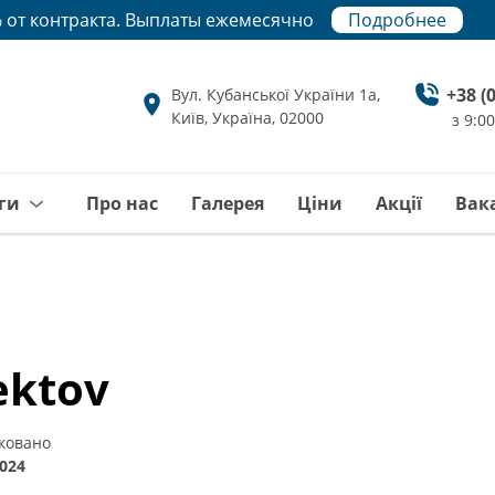
 от контракта. Выплаты ежемесячно
Подробнее
Подробнее
+38 (
Вул. Кубанської України 1а,
Київ, Україна, 02000
з 9:0
ги
Про нас
Галерея
Ціни
Акції
Вака
ektov
ковано
2024