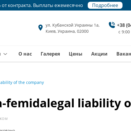
 от контракта. Выплаты ежемесячно
Подробнее
Подробнее
+38 (0
ул. Кубанской Украины 1а,
Киев, Украина, 02000
с 9:00
и
О нас
Галерея
Цены
Акции
Вака
iability of the company
-femidalegal liability
иком
иковано