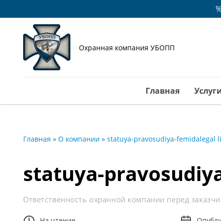
%
Охранная компания УБОПП
Главная
Услуг
Главная
»
О компании
»
statuya-pravosudiya-femidalegal l
statuya-pravosudiya
Ответственность охранной компании перед заказч
На чтение
Опубл