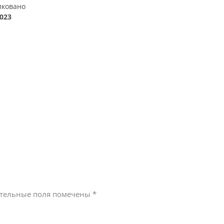
иковано
2023
тельные поля помечены
*