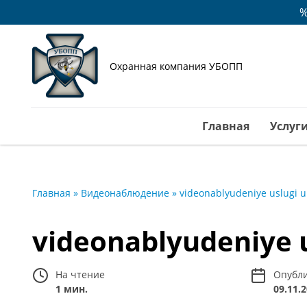
%
Охранная компания УБОПП
Главная
Услуг
Главная
»
Видеонаблюдение
»
videonablyudeniye uslugi 
videonablyudeniye 
На чтение
Опубл
1 мин.
09.11.