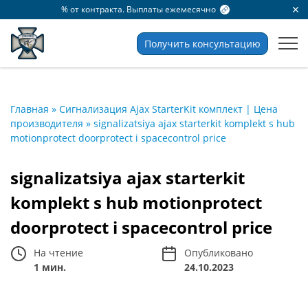
% от контракта. Выплаты ежемесячно
Получить консультацию
Главная
»
Сигнализация Ajax StarterKit комплект | Цена
производителя
»
signalizatsiya ajax starterkit komplekt s hub
motionprotect doorprotect i spacecontrol price
signalizatsiya ajax starterkit
komplekt s hub motionprotect
doorprotect i spacecontrol price
На чтение
Опубликовано
1 мин.
24.10.2023