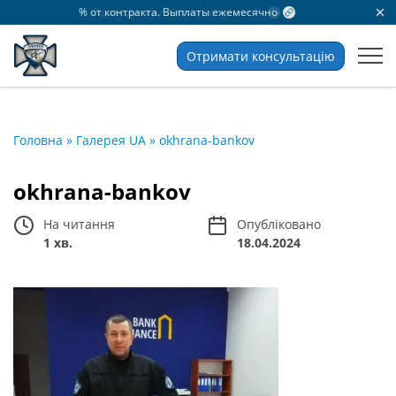
% от контракта. Выплаты ежемесячно
Приведите клиента, получите %
Отримати консультацію
Головна
»
Галерея UA
»
okhrana-bankov
okhrana-bankov
На читання
Опубліковано
1 хв.
18.04.2024